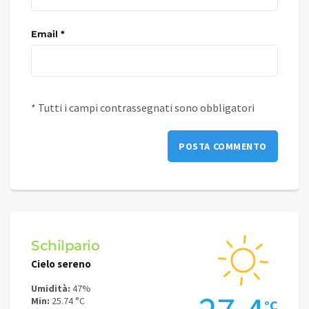
Email *
* Tutti i campi contrassegnati sono obbligatori
Schilpario
Darf
Cielo sereno
Cielo 
Umidità:
47%
Umidit
Min:
25.74 °C
Min:
31
°C
°C