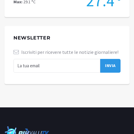
.9
27.4
Max:
29.1 °C
Max:
35
NEWSLETTER
Iscriviti per ricevere tutte le notizie giornaliere!