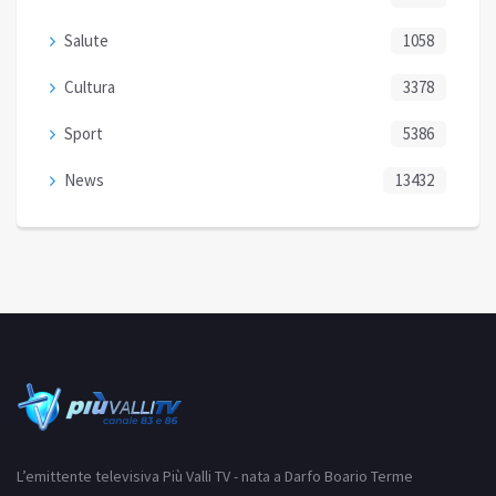
Salute
1058
Cultura
3378
Sport
5386
News
13432
L’emittente televisiva Più Valli TV - nata a Darfo Boario Terme