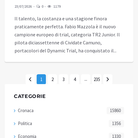
23/07/2026
0
1179
Il talento, la costanza e una stagione finora
praticamente perfetta. Fabio Mazzola è il nuovo
campione europeo di trial, categoria TR2 Junior. Il
pilota diciassettenne di Cividate Camuno,
portacolori del Dynamic Trial, ha conquistato il...
...
1
2
3
4
235
CATEGORIE
Cronaca
15860
Politica
1356
Economia
1330