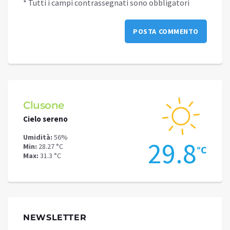
* Tutti i campi contrassegnati sono obbligatori
Clusone
Schi
Cielo sereno
Cielo 
Umidità:
56%
Umidit
.2
29.8
Min:
28.27 °C
Min:
24
°C
°C
Max:
31.3 °C
Max:
26
NEWSLETTER