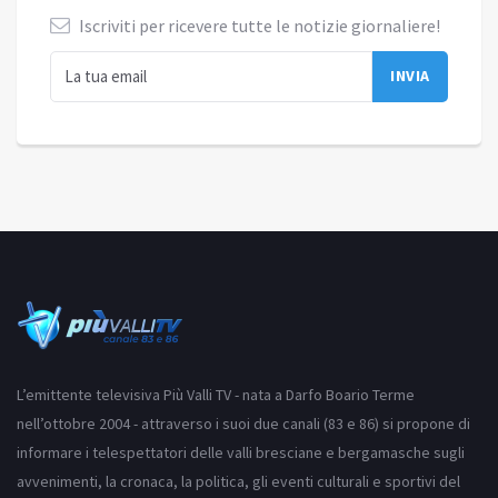
Iscriviti per ricevere tutte le notizie giornaliere!
L’emittente televisiva Più Valli TV - nata a Darfo Boario Terme
nell’ottobre 2004 - attraverso i suoi due canali (83 e 86) si propone di
informare i telespettatori delle valli bresciane e bergamasche sugli
avvenimenti, la cronaca, la politica, gli eventi culturali e sportivi del