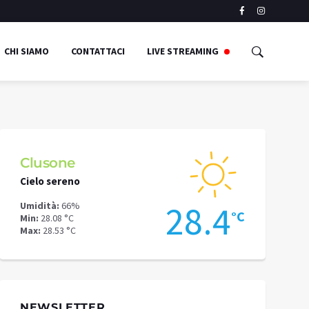
CHI SIAMO
CONTATTACI
LIVE STREAMING
Clusone
Schilpari
Cielo sereno
Nubi sparse
8
28.4
Umidità:
66%
Umidità:
66%
°C
°C
Min:
28.08 °C
Min:
22.39 °C
Max:
28.53 °C
Max:
27.41 °C
NEWSLETTER