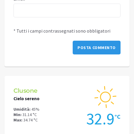
* Tutti i campi contrassegnati sono obbligatori
Clusone
Schi
Cielo sereno
Cielo 
Umidità:
45%
Umidit
.5
32.9
Min:
31.14 °C
Min:
29
°C
°C
Max:
34.74 °C
Max:
31