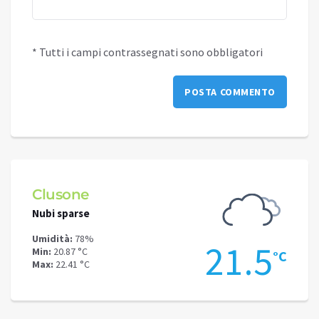
* Tutti i campi contrassegnati sono obbligatori
Clusone
Schi
Nubi sparse
Nubi s
Umidità:
78%
Umidit
.4
21.5
Min:
20.87 °C
Min:
17
°C
°C
Max:
22.41 °C
Max:
18