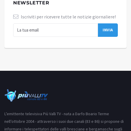
NEWSLETTER
Iscriviti per ricevere tutte le notizie giornaliere!
L’emittente televisiva Più Valli TV - nata a Darfo Boario Terme
nell’ottobre 2004 - attraverso i suoi due canali (83 e 86) si propone di
informare i telespettatori delle valli bresciane e bergamasche sugli