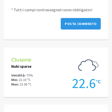
* Tutti i campi contrassegnati sono obbligatori
Clusone
Schi
Nubi sparse
Cielo 
Umidità:
73%
Umidit
.1
22.6
Min:
21.33 °C
Min:
17
°C
°C
Max:
23.36 °C
Max:
19