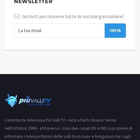
NEWSLETTER
Iscriviti per ricevere tutte le notizie giornaliere!
L’emittente televisiva Più Valli TV - nata a Darfo Boario Terme
nell’ottobre 2004 - attraverso i suoi due canali (83 e 86) si propone di
informare i telespettatori delle valli bresciane e bergamasche sugli