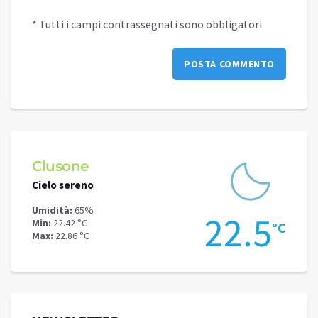
* Tutti i campi contrassegnati sono obbligatori
Clusone
Schi
Cielo sereno
Cielo 
Umidità:
65%
Umidit
.2
22.5
Min:
22.42 °C
Min:
16
°C
°C
Max:
22.86 °C
Max:
19