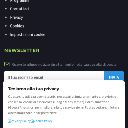
Programmi
Contattaci
Privacy
Cookies
Impostazioni cookie
NEWSLETTER
Ricevi le ultime notizie direttamente nella tua casella di posta!
Teniamo alla tua privacy
Questo sito utilizza cookie tecnici necessari al funzionamento e, previo tuo
consenso, cookie di esperienza (Google Maps, Vimeo) e di misurazione
(Google Analytics) per migliorare la tua navigazione. Puoi accettare, rifiutare
o personalizzare le tue preferenze.
Privacy Policy
Cookie Policy
©
2026 - Tutti i diritti riservati. VALLI.TV S.p.A. - Via Cavallera n. 12 - 25040