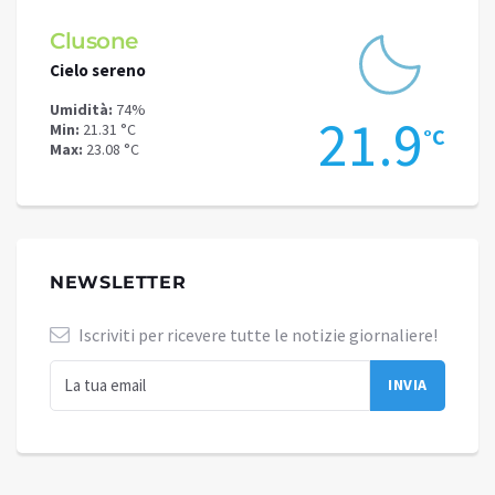
Clusone
Schi
Cielo sereno
Cielo 
Umidità:
74%
Umidit
.9
21.9
Min:
21.31 °C
Min:
17
°C
°C
Max:
23.08 °C
Max:
18
NEWSLETTER
Iscriviti per ricevere tutte le notizie giornaliere!