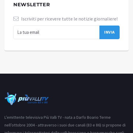
NEWSLETTER
Iscriviti per ricevere tutte le notizie giornaliere!
L’emittente televisiva Più Valli TV - nata a Darfo Boario Terme
nell’ottobre 2004 - attraverso i suoi due canali (83 e 86) si propone di
informare i telespettatori delle valli bresciane e bergamasche sugli