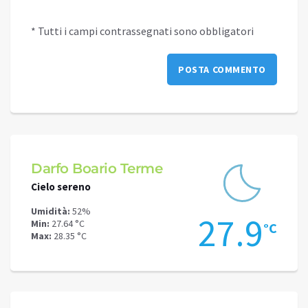
* Tutti i campi contrassegnati sono obbligatori
Darfo Boario Terme
Sove
Cielo sereno
Cielo 
Umidità:
52%
Umidit
2
27.9
Min:
27.64 °C
Min:
26
°C
°C
Max:
28.35 °C
Max:
27