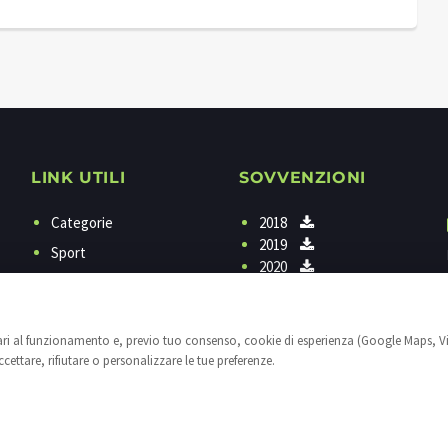
LINK UTILI
SOVVENZIONI
Categorie
2018
2019
Sport
2020
Programmi
Contattaci
sari al funzionamento e, previo tuo consenso, cookie di esperienza (Google Maps, V
Privacy
ettare, rifiutare o personalizzare le tue preferenze.
Cookies
Impostazioni cookie