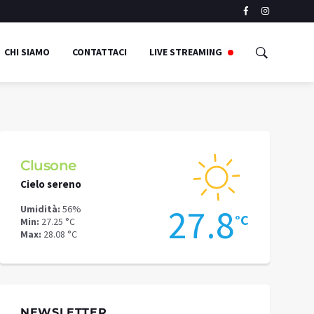
CHI SIAMO
CONTATTACI
LIVE STREAMING
Clusone
Schilpari
Cielo sereno
Cielo sereno
4
27.8
Umidità:
56%
Umidità:
54%
°C
°C
Min:
27.25 °C
Min:
23.2 °C
Max:
28.08 °C
Max:
24.63 °C
NEWSLETTER