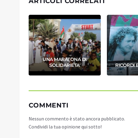
ARTICOLI CORRELATI
ALLA
UNA MARATONA DI
NNO
SOLIDARIETA'
RICORDI E
COMMENTI
Nessun commento è stato ancora pubblicato.
Condividi la tua opinione qui sotto!