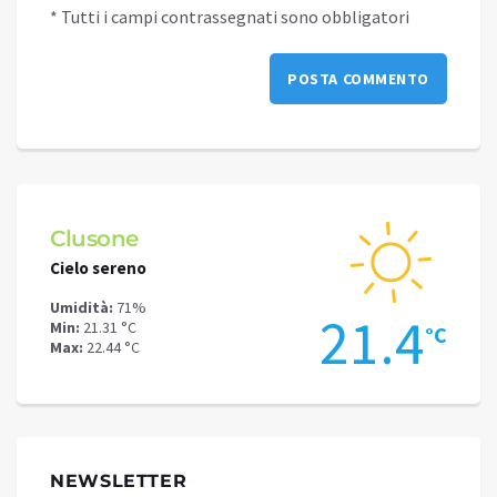
* Tutti i campi contrassegnati sono obbligatori
Clusone
Schi
Cielo sereno
Cielo 
Umidità:
71%
Umidit
.7
21.4
Min:
21.31 °C
Min:
16
°C
°C
Max:
22.44 °C
Max:
19
NEWSLETTER