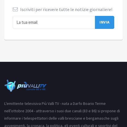
Iscriviti per ricevere tutte le notizie giornaliere!
L’emittente televisiva Più Valli TV - nata a Darfo Boario Terme
nell’ottobre 2004 - attraverso i suoi due canali (83 e 86) si propone di
informare i telespettatori delle valli bresciane e bergamasche sugli
avvenimenti, la cronaca, la politica, gli eventi culturali e sportivi del