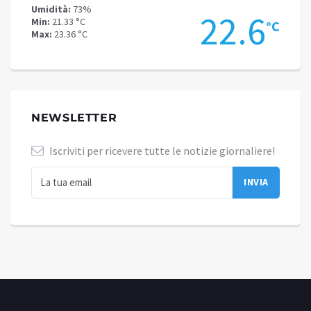
Umidità:
75%
22.6
Min:
17.39 °C
°C
Max:
19.99 °C
NEWSLETTER
Iscriviti per ricevere tutte le notizie giornaliere!