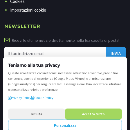
Cookies
Impostazioni cookie
NEWSLETTER
Ricevi le ultime notizie direttamente nella tua casella di posta!
Teniamo alla tua privacy
Questo sito utilizza cookie tecnici necessari al funzionamento e, previo tuo
consenso, cookie di esperienza (Google Maps, Vimeo) e di misurazione
(Google Analytics) per migliorare la tua navigazione. Puoi accettare, rifiutare
o personalizzare le tue preferenze.
Privacy Policy
Cookie Policy
©
2026 - Tutti i diritti riservati. VALLI.TV S.p.A. - Via Cavallera n. 12 - 25040
Darfo Boario Terme (Bs) P.IVA e C.F. 02539810982 - REA / CCIAA (Bs) n. 458309
Rifiuta
Accetta tutto
cap. soc. €894.900,00 i.v.
Personalizza
Powered by
Crea.one