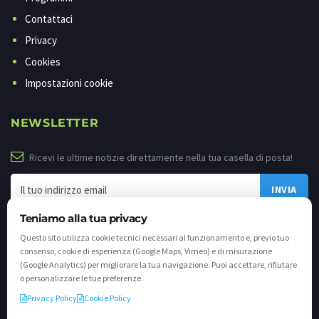
Contattaci
Privacy
Cookies
Impostazioni cookie
NEWSLETTER
Ricevi le ultime notizie direttamente nella tua casella di posta!
Teniamo alla tua privacy
Questo sito utilizza cookie tecnici necessari al funzionamento e, previo tuo
consenso, cookie di esperienza (Google Maps, Vimeo) e di misurazione
(Google Analytics) per migliorare la tua navigazione. Puoi accettare, rifiutare
o personalizzare le tue preferenze.
Privacy Policy
Cookie Policy
©
2026 - Tutti i diritti riservati. VALLI.TV S.p.A. - Via Cavallera n. 12 - 25040