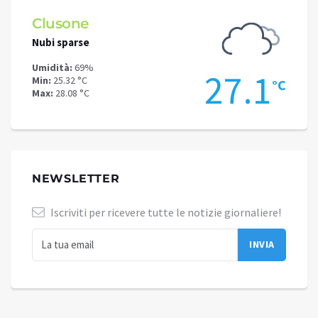
Clusone
Schi
Nubi sparse
Poche
Umidità:
69%
Umidit
.9
27.1
Min:
25.32 °C
Min:
22
°C
°C
Max:
28.08 °C
Max:
24
NEWSLETTER
Iscriviti per ricevere tutte le notizie giornaliere!