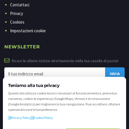
Contattaci
Privacy
Cookies
Impostazioni cookie
NEWSLETTER
Ricevi le ultime notizie direttamente nella tua casella di posta!
Teniamo alla tua privacy
Questo sito utilizza cookie tecnici necessari al funzionamento e, previo tuo
consenso, cookie di esperienza (Google Maps, Vimeo) e di misurazione
(Google Analytics) per migliorare la tua navigazione. Puoi accettare, rifiutare
o personalizzare le tue preferenze.
Privacy Policy
Cookie Policy
©
2026 - Tutti i diritti riservati. VALLI.TV S.p.A. - Via Cavallera n. 12 - 25040