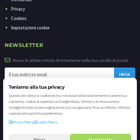
Privacy
Cookies
Impostazioni cookie
NEWSLETTER
Ricevi le ultime notizie direttamente nella tua casella di posta!
Teniamo alla tua privacy
Questo sito utilizza cookie tecnici necessari al funzionamento e, previo tuo
consenso, cookie di esperienza (Google Maps, Vimeo) e di misurazione
(Google Analytics) per migliorare la tua navigazione. Puoi accettare, rifiutare
o personalizzare le tue preferenze.
Privacy Policy
Cookie Policy
©
2026 - Tutti i diritti riservati. VALLI.TV S.p.A. - Via Cavallera n. 12 - 25040
Darfo Boario Terme (Bs) P.IVA e C.F. 02539810982 - REA / CCIAA (Bs) n. 458309
Rifiuta
Accetta tutto