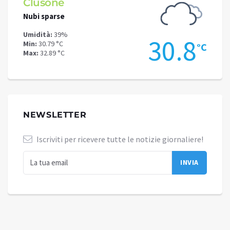
Clusone
Schi
Nubi sparse
Piogg
Umidità:
39%
Umidit
3
30.8
Min:
30.79 °C
Min:
23
°C
°C
Max:
32.89 °C
Max:
27
NEWSLETTER
Iscriviti per ricevere tutte le notizie giornaliere!