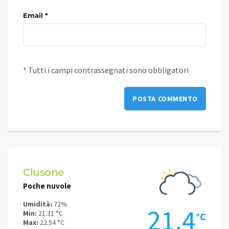
Email *
* Tutti i campi contrassegnati sono obbligatori
ne
Schilpario
uvole
Cielo sereno
72%
Umidità:
52%
21.4
 °C
Min:
16.22 °C
°C
4 °C
Max:
18.92 °C