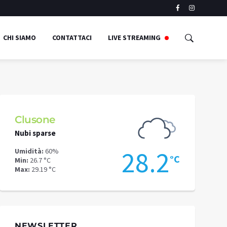
CHI SIAMO
CONTATTACI
LIVE STREAMING
Clusone
Schilpari
Nubi sparse
Poche nuvol
4
28.2
Umidità:
60%
Umidità:
53%
°C
°C
Min:
26.7 °C
Min:
24.33 °C
Max:
29.19 °C
Max:
26.86 °C
NEWSLETTER