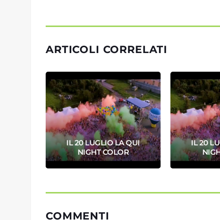
ARTICOLI CORRELATI
UNGO
IL 20 LUGLIO LA QUI
IL 20 L
SO!
NIGHT COLOR
NIG
COMMENTI