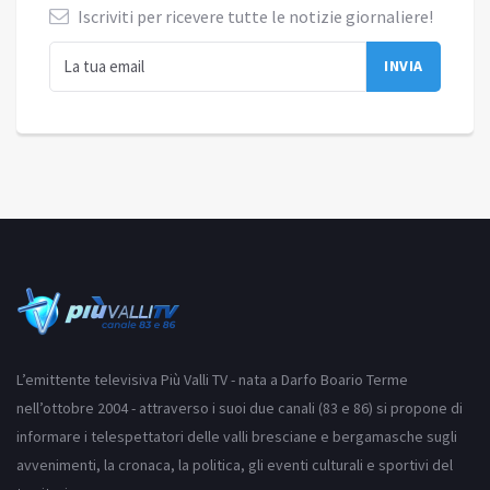
Iscriviti per ricevere tutte le notizie giornaliere!
L’emittente televisiva Più Valli TV - nata a Darfo Boario Terme
nell’ottobre 2004 - attraverso i suoi due canali (83 e 86) si propone di
informare i telespettatori delle valli bresciane e bergamasche sugli
avvenimenti, la cronaca, la politica, gli eventi culturali e sportivi del