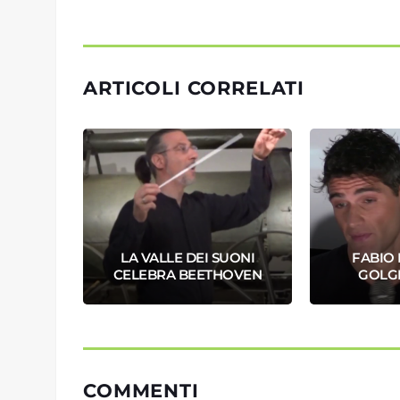
ARTICOLI CORRELATI
UNIA
LA VALLE DEI SUONI
FABIO 
NITA'
CELEBRA BEETHOVEN
GOLGI
COMMENTI