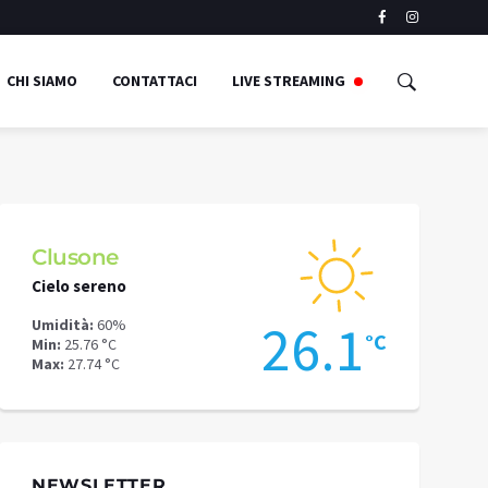
CHI SIAMO
CONTATTACI
LIVE STREAMING
Clusone
Schilpari
Cielo sereno
Cielo sereno
9
26.1
Umidità:
60%
Umidità:
56%
°C
°C
Min:
25.76 °C
Min:
22.26 °C
Max:
27.74 °C
Max:
23.33 °C
NEWSLETTER