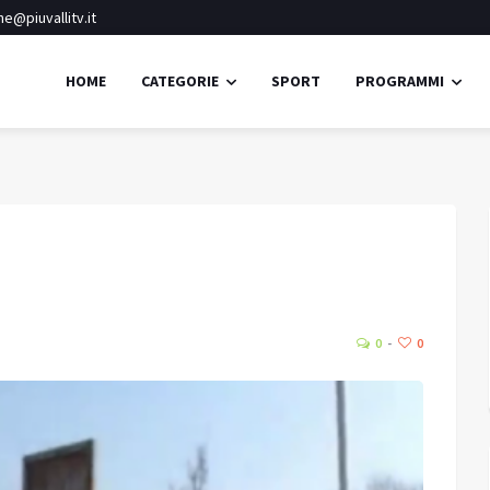
e@piuvallitv.it
HOME
CATEGORIE
SPORT
PROGRAMMI
Ponte di Legno
Cielo sereno
30.1
21.
Umidità:
59%
°C
0
0
Min:
21.85 °C
Max:
21.85 °C