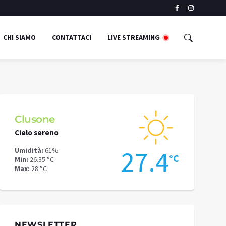
CHI SIAMO
CONTATTACI
LIVE STREAMING
Schilpario
Cielo sereno
Cielo sereno
4
23.6
Umidità:
57%
Umidità:
56%
°C
°C
Min:
22.77 °C
Min:
28.69 °C
Max:
24.05 °C
Max:
29.97 °C
NEWSLETTER