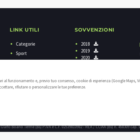
LINK UTILI
SOVVENZIONI
Categorie
2018
2019
Sport
2020
Programmi
Contattaci
sari al funzionamento e, previo tuo consenso, cookie di esperienza (Google Maps, V
Privacy
ettare, rifiutare o personalizzare le tue preferenze.
Cookies
Impostazioni cookie
25040 Darfo Boario Terme (Bs) P.IVA e C.F. 02539810982 - REA / CCIAA (Bs) n. 458309 cap. s