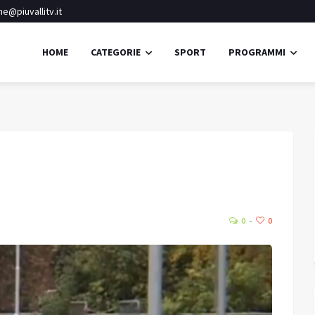
e@piuvallitv.it
HOME
CATEGORIE
SPORT
PROGRAMMI
Clusone
Cielo sereno
21.3
27.
Umidità:
61%
°C
0
0
Min:
26.35 °C
Max:
28 °C