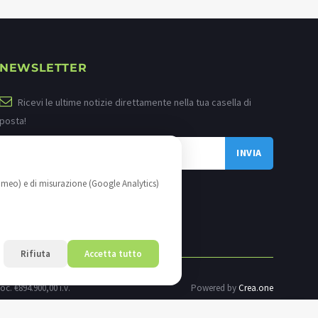
NEWSLETTER
Ricevi le ultime notizie direttamente nella tua casella di
posta!
imeo) e di misurazione (Google Analytics)
Rifiuta
Accetta tutto
oc. €894.900,00 i.v.
Powered by
Crea.one