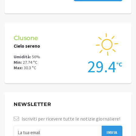
Clusone
Schi
Cielo sereno
Cielo 
Umidità:
56%
Umidit
.4
29.4
Min:
27.74 °C
Min:
24
°C
°C
Max:
30.3 °C
Max:
26
NEWSLETTER
Iscriviti per ricevere tutte le notizie giornaliere!