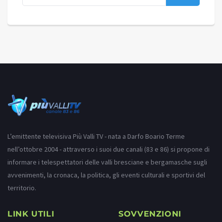
L’emittente televisiva Più Valli TV - nata a Darfo Boario Terme
nell’ottobre 2004 - attraverso i suoi due canali (83 e 86) si propone di
informare i telespettatori delle valli bresciane e bergamasche sugli
avvenimenti, la cronaca, la politica, gli eventi culturali e sportivi del
territorio.
LINK UTILI
SOVVENZIONI