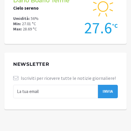
Darfo Boario Terme
Sove
Cielo sereno
Cielo 
Umidità:
56%
Umidit
.7
27.6
Min:
27.01 °C
Min:
25
°C
°C
Max:
28.69 °C
Max:
27
NEWSLETTER
Iscriviti per ricevere tutte le notizie giornaliere!