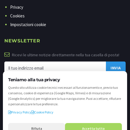
Privacy
Cookies
Impostazioni cookie
NEWSLETTER
Ricevi le ultime notizie direttamente nella tua casella di posta!
Teniamo alla tua privacy
Questo sito utilizza cookie tecnici necessari al funzionamento e, previo tuo
consenso, cookie di esperienza (Google Maps, Vimeo) e di misurazione
(Google Analytics) per migliorare la tua navigazione. Puoi accettare, rifiutare
o personalizzare le tue preferenze.
Privacy Policy
Cookie Policy
©
2026 - Tutti i diritti riservati. VALLI.TV S.p.A. - Via Cavallera n. 12 - 25040
Darfo Boario Terme (Bs) P.IVA e C.F. 02539810982 - REA / CCIAA (Bs) n. 458309
Rifiuta
Accetta tutto