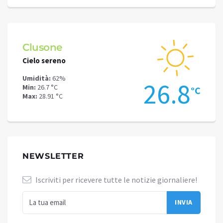
Clusone
Schi
Cielo sereno
Cielo 
Umidità:
62%
Umidit
.6
26.8
Min:
26.7 °C
Min:
23
°C
°C
Max:
28.91 °C
Max:
25
NEWSLETTER
Iscriviti per ricevere tutte le notizie giornaliere!