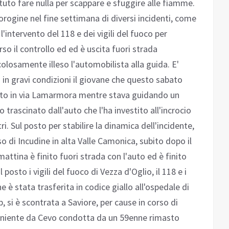
otuto fare nulla per scappare e sfuggire alle fiamme.
orogine nel fine settimana di diversi incidenti, come
'intervento del 118 e dei vigili del fuoco per
so il controllo ed ed è uscita fuori strada
colosamente illeso l'automobilista alla guida. E'
 in gravi condizioni il giovane che questo sabato
tito in via Lamarmora mentre stava guidando un
trascinato dall'auto che l'ha investito all'incrocio
i. Sul posto per stabilire la dinamica dell'incidente,
sso di Incudine in alta Valle Camonica, subito dopo il
tina è finito fuori strada con l'auto ed è finito
 posto i vigili del fuoco di Vezza d'Oglio, il 118 e i
e è stata trasferita in codice giallo all'ospedale di
, si è scontrata a Saviore, per cause in corso di
eniente da Cevo condotta da un 59enne rimasto