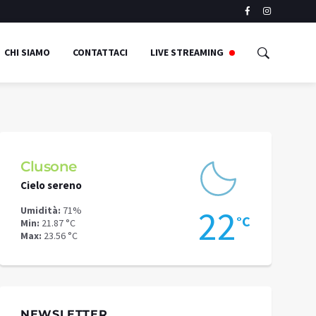
CHI SIAMO
CONTATTACI
LIVE STREAMING
Clusone
Schilpari
Cielo sereno
Cielo sereno
8
22
Umidità:
71%
Umidità:
60%
°C
°C
Min:
21.87 °C
Min:
17.33 °C
Max:
23.56 °C
Max:
20.19 °C
NEWSLETTER