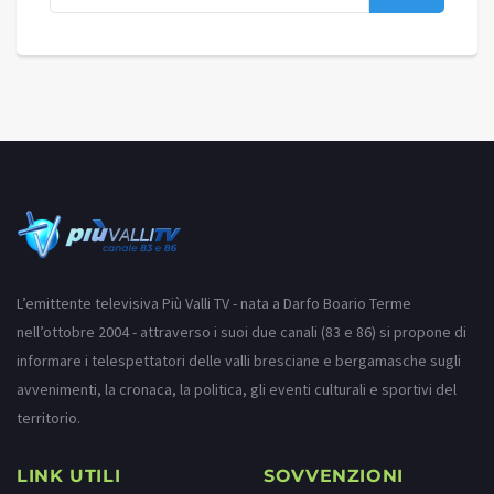
L’emittente televisiva Più Valli TV - nata a Darfo Boario Terme
nell’ottobre 2004 - attraverso i suoi due canali (83 e 86) si propone di
informare i telespettatori delle valli bresciane e bergamasche sugli
avvenimenti, la cronaca, la politica, gli eventi culturali e sportivi del
territorio.
LINK UTILI
SOVVENZIONI