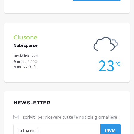
Clusone
Schi
Nubi sparse
Cielo 
Umidità:
72%
Umidit
.7
23
Min:
22.47 °C
Min:
19
°C
°C
Max:
22.98 °C
Max:
19
NEWSLETTER
Iscriviti per ricevere tutte le notizie giornaliere!