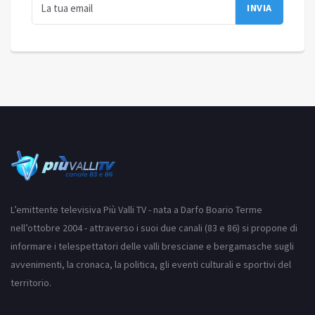
L’emittente televisiva Più Valli TV - nata a Darfo Boario Terme
nell’ottobre 2004 - attraverso i suoi due canali (83 e 86) si propone di
informare i telespettatori delle valli bresciane e bergamasche sugli
avvenimenti, la cronaca, la politica, gli eventi culturali e sportivi del
territorio.