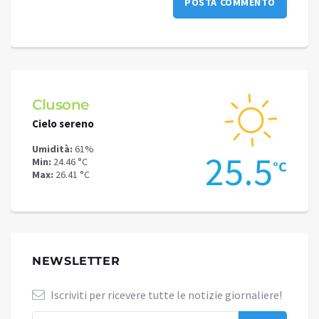
Clusone
Schi
Cielo sereno
Cielo 
Umidità:
61%
Umidit
.3
25.5
Min:
24.46 °C
Min:
21
°C
°C
Max:
26.41 °C
Max:
22
NEWSLETTER
Iscriviti per ricevere tutte le notizie giornaliere!