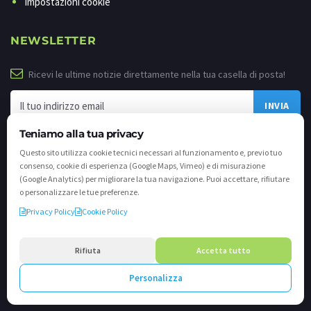
Impostazioni cookie
NEWSLETTER
Ricevi le ultime notizie direttamente nella tua casella di posta!
Teniamo alla tua privacy
Questo sito utilizza cookie tecnici necessari al funzionamento e, previo tuo
consenso, cookie di esperienza (Google Maps, Vimeo) e di misurazione
(Google Analytics) per migliorare la tua navigazione. Puoi accettare, rifiutare
o personalizzare le tue preferenze.
Privacy Policy
Cookie Policy
©
2026 - Tutti i diritti riservati. VALLI.TV S.p.A. - Via Cavallera n. 12 - 25040
Darfo Boario Terme (Bs) P.IVA e C.F. 02539810982 - REA / CCIAA (Bs) n. 458309
Rifiuta
Accetta tutto
cap. soc. €894.900,00 i.v.
Personalizza
Powered by
Crea.one