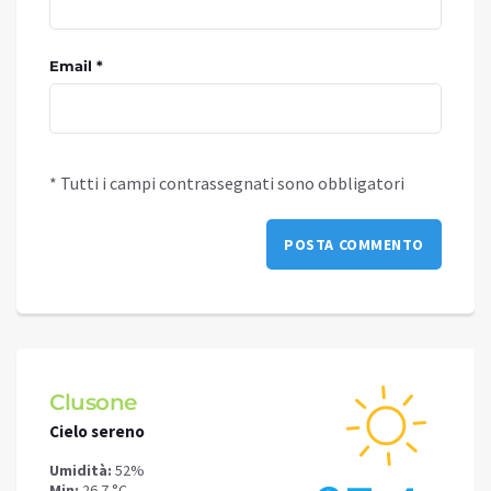
Email *
* Tutti i campi contrassegnati sono obbligatori
Clusone
Schi
Cielo sereno
Cielo 
Umidità:
52%
Umidit
Min:
26.7 °C
Min:
24