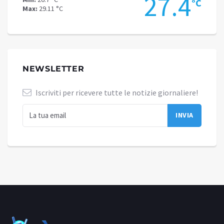
.6
27.4
°C
°C
Max:
29.11 °C
Max:
25
NEWSLETTER
Iscriviti per ricevere tutte le notizie giornaliere!