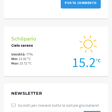
Schilpario
Darf
Cielo sereno
Cielo 
Umidità:
77%
Umidit
.1
15.2
Min:
13.92 °C
Min:
21
°C
°C
Max:
15.72 °C
Max:
22
NEWSLETTER
Iscriviti per ricevere tutte le notizie giornaliere!