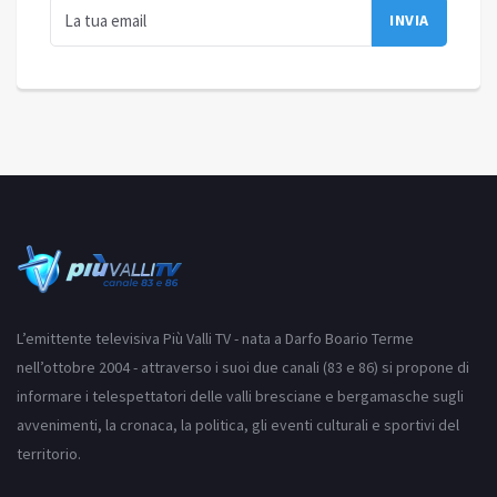
L’emittente televisiva Più Valli TV - nata a Darfo Boario Terme
nell’ottobre 2004 - attraverso i suoi due canali (83 e 86) si propone di
informare i telespettatori delle valli bresciane e bergamasche sugli
avvenimenti, la cronaca, la politica, gli eventi culturali e sportivi del
territorio.