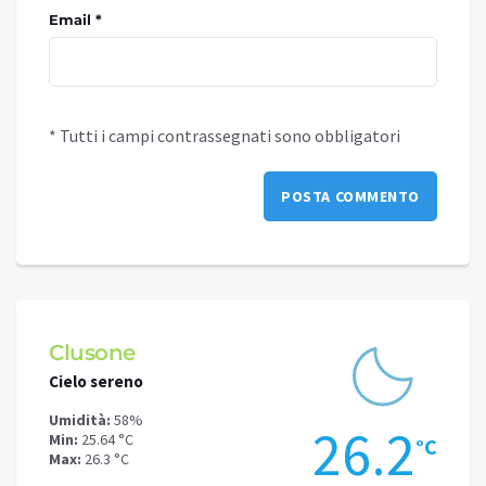
Email *
* Tutti i campi contrassegnati sono obbligatori
Clusone
Schi
Cielo sereno
Cielo 
Umidità:
58%
Umidit
0
26.2
Min:
25.64 °C
Min:
22
°C
°C
Max:
26.3 °C
Max:
22