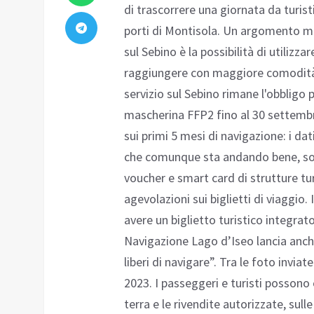
di trascorrere una giornata da turis
porti di Montisola. Un argomento mo
sul Sebino è la possibilità di utilizza
raggiungere con maggiore comodità le
servizio sul Sebino rimane l'obbligo p
mascherina FFP2 fino al 30 settembre
sui primi 5 mesi di navigazione: i dat
che comunque sta andando bene, sono
voucher e smart card di strutture tur
agevolazioni sui biglietti di viaggio
avere un biglietto turistico integra
Navigazione Lago d’Iseo lancia anch
liberi di navigare”. Tra le foto invia
2023. I passeggeri e turisti possono c
terra e le rivendite autorizzate, sull