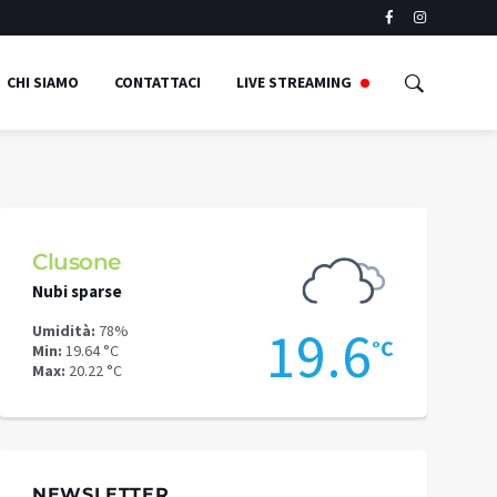
CHI SIAMO
CONTATTACI
LIVE STREAMING
Clusone
Schilpari
Nubi sparse
Nubi sparse
9
19.6
Umidità:
78%
Umidità:
74%
°C
°C
Min:
19.64 °C
Min:
14.55 °C
Max:
20.22 °C
Max:
16.85 °C
NEWSLETTER