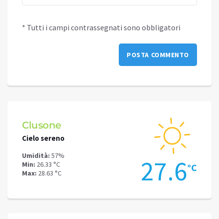
* Tutti i campi contrassegnati sono obbligatori
Clusone
Schi
Cielo sereno
Cielo 
Umidità:
57%
Umidit
.9
27.6
Min:
26.33 °C
Min:
22
°C
°C
Max:
28.63 °C
Max:
25