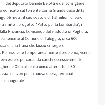
i, del deputato Daniele Belotti e del consigliere
ato edificato sul torrente Corna Grande dalla ditta
o 56 metri, il suo costo è di 1,8 milioni di euro,
 tramite il progetto “Patto per la Lombardia”, i
dalla Provincia. Le vicende del viadotto di Peghera,
ppartenente al Comune di Taleggio, circa 600
ausa di una frana che lasciò emergere
a. Per risolvere temporaneamente il problema, venne
oteva essere percorso da carichi eccessivamente
eghera e Olda al senso unico alternato. Il 30
viati i lavori per la nuova opera, terminati
nia inaugurale.