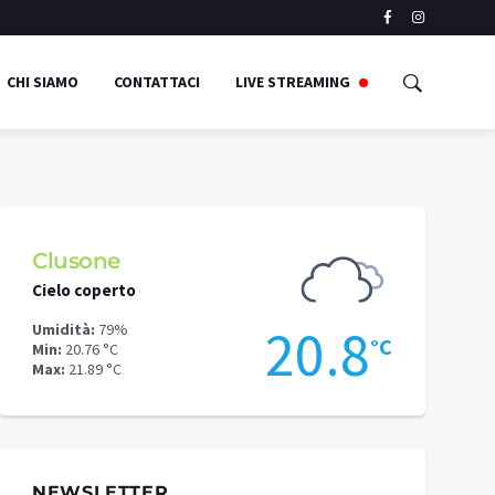
CHI SIAMO
CONTATTACI
LIVE STREAMING
Clusone
Schilpari
Cielo coperto
Cielo copert
4
20.8
Umidità:
79%
Umidità:
69%
°C
°C
Min:
20.76 °C
Min:
16.78 °C
Max:
21.89 °C
Max:
18.52 °C
NEWSLETTER