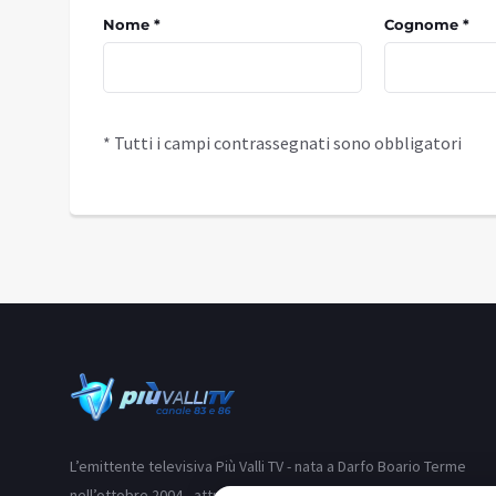
Nome *
Cognome *
* Tutti i campi contrassegnati sono obbligatori
L’emittente televisiva Più Valli TV - nata a Darfo Boario Terme
nell’ottobre 2004 - attraverso i suoi due canali (83 e 86) si