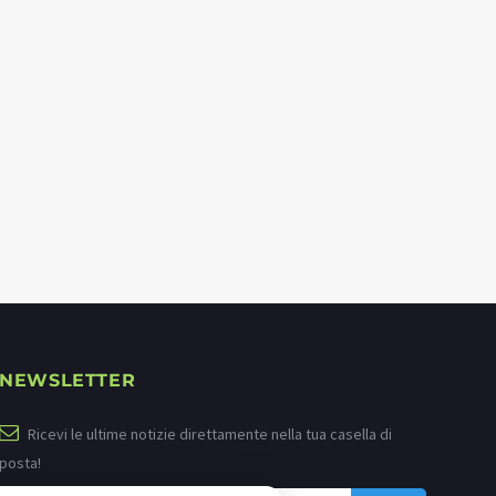
NEWSLETTER
Ricevi le ultime notizie direttamente nella tua casella di
posta!