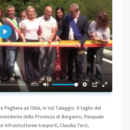
Play
01:51
 Peghera ad Olda, in Val Taleggio. Il taglio del
 presidente della Provincia di Bergamo, Pasquale
e Infrastrutturee trasporti, Claudia Terzi,