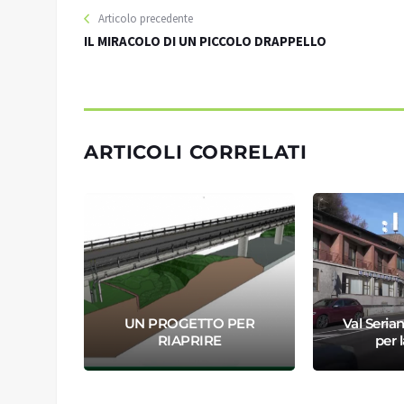
Articolo precedente
IL MIRACOLO DI UN PICCOLO DRAPPELLO
ARTICOLI CORRELATI
I
 IL 4
UN PROGETTO PER
Val Serian
RIAPRIRE
per l