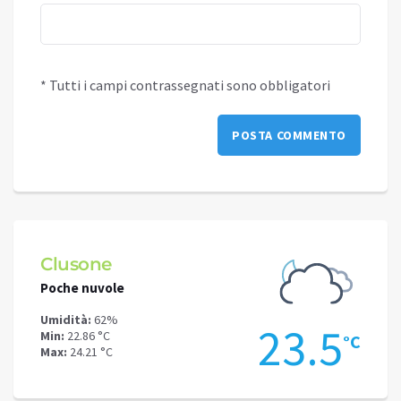
* Tutti i campi contrassegnati sono obbligatori
Clusone
Schi
Poche nuvole
Poche
Umidità:
62%
Umidit
.3
23.5
Min:
22.86 °C
Min:
18
°C
°C
Max:
24.21 °C
Max:
20