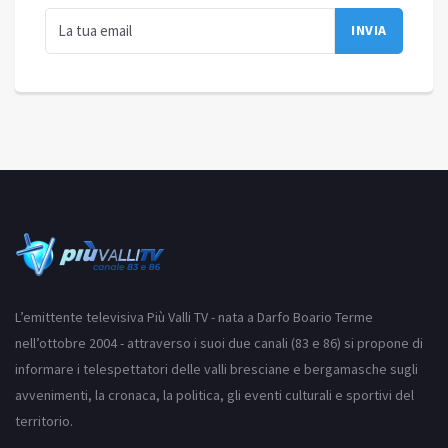
L’emittente televisiva Più Valli TV - nata a Darfo Boario Terme
nell’ottobre 2004 - attraverso i suoi due canali (83 e 86) si propone di
informare i telespettatori delle valli bresciane e bergamasche sugli
avvenimenti, la cronaca, la politica, gli eventi culturali e sportivi del
territorio.