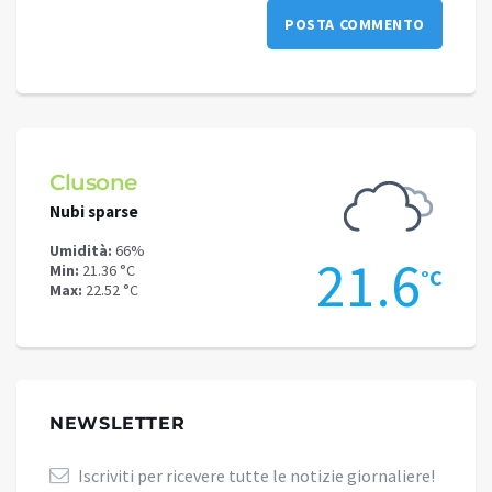
Clusone
Schi
Nubi sparse
Poche
Umidità:
66%
Umidit
5
21.6
Min:
21.36 °C
Min:
16
°C
°C
Max:
22.52 °C
Max:
18
NEWSLETTER
Iscriviti per ricevere tutte le notizie giornaliere!