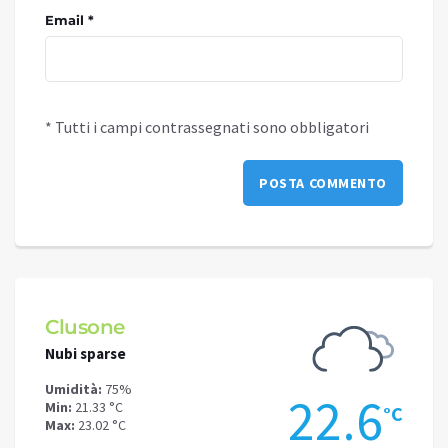
Email *
* Tutti i campi contrassegnati sono obbligatori
Clusone
Schi
Nubi sparse
Cielo 
Umidità:
75%
Umidit
.5
22.6
Min:
21.33 °C
Min:
17
°C
°C
Max:
23.02 °C
Max:
19