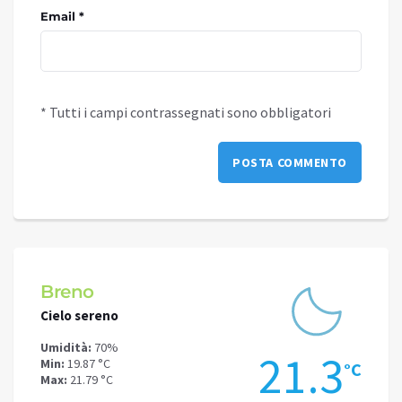
Email *
* Tutti i campi contrassegnati sono obbligatori
Breno
Capo
Cielo sereno
Cielo 
Umidità:
70%
Umidit
.8
21.3
Min:
19.87 °C
Min:
19
°C
°C
Max:
21.79 °C
Max:
21