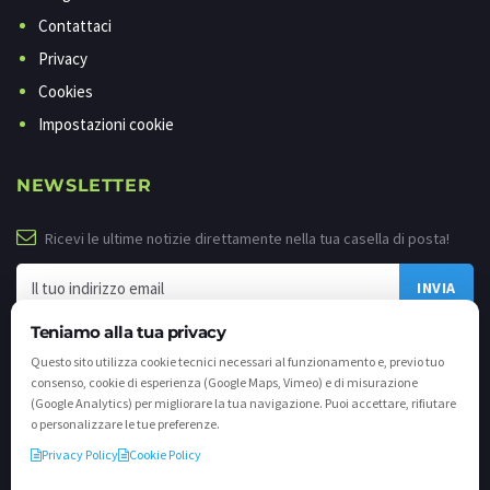
Contattaci
Privacy
Cookies
Impostazioni cookie
NEWSLETTER
Ricevi le ultime notizie direttamente nella tua casella di posta!
Teniamo alla tua privacy
Questo sito utilizza cookie tecnici necessari al funzionamento e, previo tuo
consenso, cookie di esperienza (Google Maps, Vimeo) e di misurazione
(Google Analytics) per migliorare la tua navigazione. Puoi accettare, rifiutare
o personalizzare le tue preferenze.
Privacy Policy
Cookie Policy
©
2026 - Tutti i diritti riservati. VALLI.TV S.p.A. - Via Cavallera n. 12 - 25040