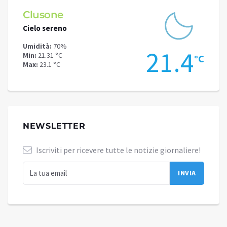
ne
Schilpario
reno
Cielo sereno
70%
Umidità:
52%
21.4
 °C
Min:
16.22 °C
°C
 °C
Max:
18.93 °C
NEWSLETTER
Iscriviti per ricevere tutte le notizie giornaliere!