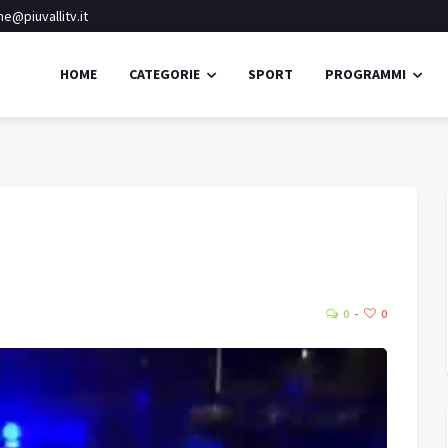
e@piuvallitv.it
HOME
CATEGORIE
SPORT
PROGRAMMI
Ponte di Legno
Pioggia leggera
33.1
24.
Umidità:
50%
°C
0
0
Min:
24.17 °C
Max:
24.17 °C