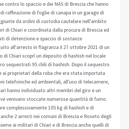
ne contro lo spaccio e dei NAS di Brescia che hanno
i raffinazione di foglie di canapa in un garage di
giunte da ordini di custodia cautelare nell'ambito
ri di Chiari e coordinata dalla procura di Brescia ed
eati di detenzione e spaccio di sostanze
uito all'arresto in flagranza il 27 ottobre 2021 di un
o di Chiari scoprì un deposito di hashish nel locale
o sequestrati 95 chili di hashish. Dopo il sequestro
e ai proprietari della roba che era stata importata
ni telefoniche ed ambientali, all'uso di telecamere,
itari hanno individuato altri membri del giro e un
dove venivano stoccate numerose quantità di fumo.
are complessivamente 105 kg di hashish e di
, anche 2 arresti nei comuni di Brescia e Roseto degli
eme ai militari di Chiari e di Brescia anche quelli di