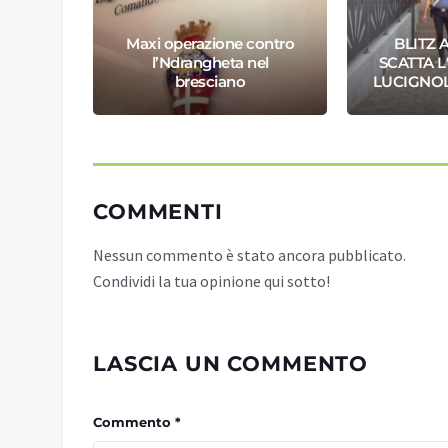
Maxi operazione contro
BLITZ 
O DI
l’Ndrangheta nel
SCATTA 
GLIO
bresciano
LUCIGNOL
COMMENTI
Nessun commento è stato ancora pubblicato.
Condividi la tua opinione qui sotto!
LASCIA UN COMMENTO
Commento *