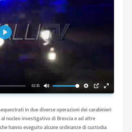
Play
02:35
sequestrati in due diverse operazioni dei carabinieri
al nucleo investigativo di Brescia e ad altre
 che hanno eseguito alcune ordinanze di custodia