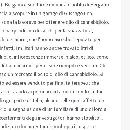
), Bergamo, Sondrio e un’unità cinofila di Bergamo.
escia a scoprire in un garage di Gussago una
 zona la lavorava per ottenere olio di cannabidiolo. I
 una quindicina di sacchi per la spazzatura,
0 chilogrammi, che l’uomo avrebbe depurato per
nfatti, i militari hanno anche trovato litri di
i olio, infiorescenze immerse in alcol etilico, come
di flaconi pronti per essere riempiti e venduti. Gli
to un mercato illecito di olio di cannabidiolo. Si
ato ad essere venduto per finalità terapeutiche
rlo, stando ai primi accertamenti condotti dai
i ogni parte d’Italia, alcune delle quali affette da
io la segnalazione di un familiare di uno di loro a
accertamenti degli investigatori hanno stabilito il
’indiziato documentando molteplici sospette