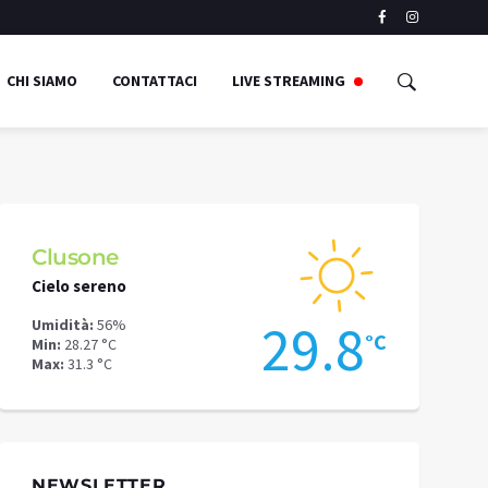
CHI SIAMO
CONTATTACI
LIVE STREAMING
Clusone
Schilpari
Cielo sereno
Cielo sereno
2
29.8
Umidità:
56%
Umidità:
57%
°C
°C
Min:
28.27 °C
Min:
25.55 °C
Max:
31.3 °C
Max:
26.86 °C
NEWSLETTER