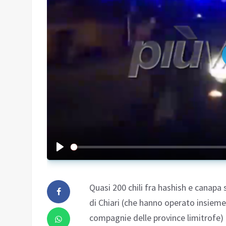
Quasi 200 chili fra hashish e canapa 
di Chiari (che hanno operato insieme 
compagnie delle province limitrofe)