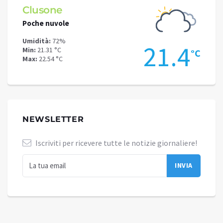
Clusone
Schi
Poche nuvole
Cielo 
Umidità:
72%
Umidit
5
21.4
Min:
21.31 °C
Min:
16
°C
°C
Max:
22.54 °C
Max:
18
NEWSLETTER
Iscriviti per ricevere tutte le notizie giornaliere!