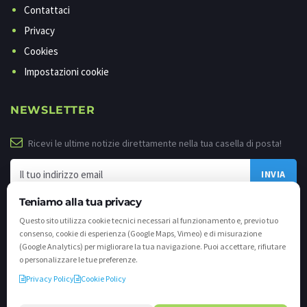
Contattaci
Privacy
Cookies
Impostazioni cookie
NEWSLETTER
Ricevi le ultime notizie direttamente nella tua casella di posta!
Teniamo alla tua privacy
Questo sito utilizza cookie tecnici necessari al funzionamento e, previo tuo
consenso, cookie di esperienza (Google Maps, Vimeo) e di misurazione
(Google Analytics) per migliorare la tua navigazione. Puoi accettare, rifiutare
o personalizzare le tue preferenze.
Privacy Policy
Cookie Policy
©
2026 - Tutti i diritti riservati. VALLI.TV S.p.A. - Via Cavallera n. 12 - 25040