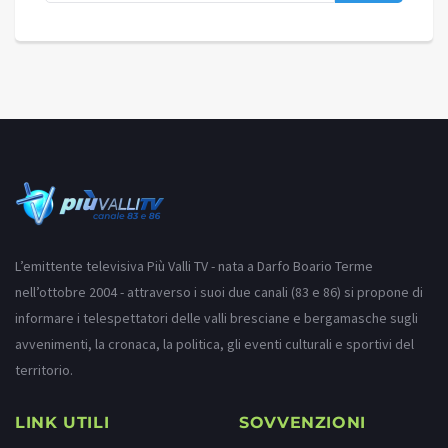
L’emittente televisiva Più Valli TV - nata a Darfo Boario Terme
nell’ottobre 2004 - attraverso i suoi due canali (83 e 86) si propone di
informare i telespettatori delle valli bresciane e bergamasche sugli
avvenimenti, la cronaca, la politica, gli eventi culturali e sportivi del
territorio.
LINK UTILI
SOVVENZIONI