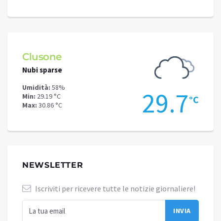
Clusone
Schi
Nubi sparse
Nubi s
Umidità:
58%
Umidit
.2
29.7
Min:
29.19 °C
Min:
25
°C
°C
Max:
30.86 °C
Max:
27
NEWSLETTER
Iscriviti per ricevere tutte le notizie giornaliere!