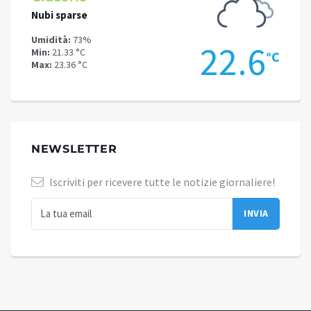
Nubi sparse
Cielo 
Umidità:
73%
Umidit
.1
22.6
Min:
21.33 °C
Min:
17
°C
°C
Max:
23.36 °C
Max:
19
NEWSLETTER
Iscriviti per ricevere tutte le notizie giornaliere!