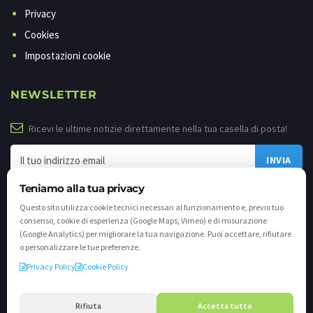
Privacy
Cookies
Impostazioni cookie
NEWSLETTER
Ricevi le ultime notizie direttamente nella tua casella di posta!
Teniamo alla tua privacy
Questo sito utilizza cookie tecnici necessari al funzionamento e, previo tuo
consenso, cookie di esperienza (Google Maps, Vimeo) e di misurazione
(Google Analytics) per migliorare la tua navigazione. Puoi accettare, rifiutare
o personalizzare le tue preferenze.
Privacy Policy
Cookie Policy
©
2026 - Tutti i diritti riservati. VALLI.TV S.p.A. - Via Cavallera n. 12 - 25040
Darfo Boario Terme (Bs) P.IVA e C.F. 02539810982 - REA / CCIAA (Bs) n. 458309
Rifiuta
Accetta tutto