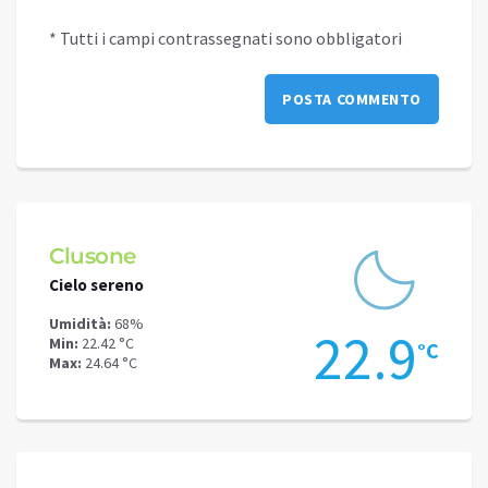
* Tutti i campi contrassegnati sono obbligatori
Clusone
Schi
Cielo sereno
Cielo 
Umidità:
68%
Umidit
.4
22.9
Min:
22.42 °C
Min:
17
°C
°C
Max:
24.64 °C
Max:
20