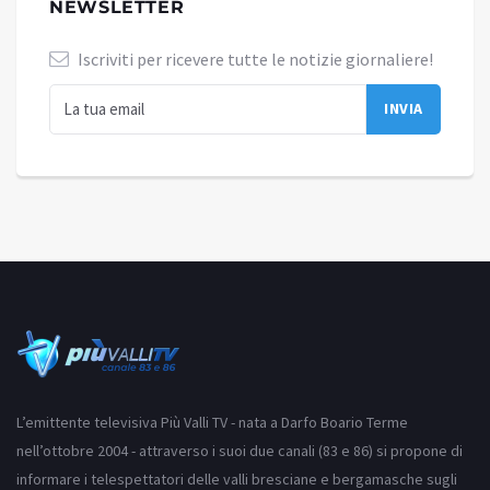
NEWSLETTER
Iscriviti per ricevere tutte le notizie giornaliere!
L’emittente televisiva Più Valli TV - nata a Darfo Boario Terme
nell’ottobre 2004 - attraverso i suoi due canali (83 e 86) si propone di
informare i telespettatori delle valli bresciane e bergamasche sugli