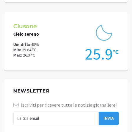
Clusone
Schi
Cielo sereno
Cielo 
Umidità:
48%
Umidit
.3
25.9
Min:
25.64 °C
Min:
21
°C
°C
Max:
26.3 °C
Max:
22
NEWSLETTER
Iscriviti per ricevere tutte le notizie giornaliere!