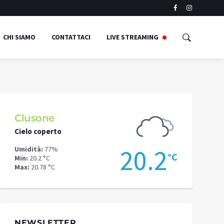
CHI SIAMO
CONTATTACI
LIVE STREAMING
Clusone
Schilpari
Cielo coperto
Cielo copert
9
20.2
Umidità:
77%
Umidità:
70%
°C
°C
Min:
20.2 °C
Min:
15.11 °C
Max:
20.78 °C
Max:
17.64 °C
NEWSLETTER