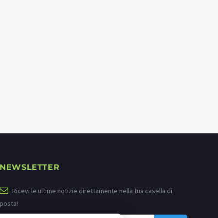
NEWSLETTER
Ricevi le ultime notizie direttamente nella tua casella di
posta!