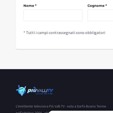
Nome *
Cognome *
* Tutti i campi contrassegnati sono obbligatori
L’emittente televisiva Più Valli TV - nata a Darfo Boario Terme
nell’ottobre 2004 - attraverso i suoi due canali (83 e 86) si