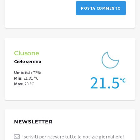
Schilpario
Cielo sereno
Umidità:
60%
21.5
19.
Min:
17.33 °C
°C
Max:
19.63 °C
NEWSLETTER
Iscriviti per ricevere tutte le notizie giornaliere!