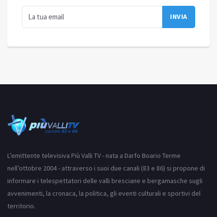
L’emittente televisiva Più Valli TV - nata a Darfo Boario Terme
nell’ottobre 2004 - attraverso i suoi due canali (83 e 86) si propone di
informare i telespettatori delle valli bresciane e bergamasche sugli
avvenimenti, la cronaca, la politica, gli eventi culturali e sportivi del
territorio.