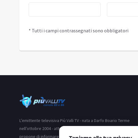
* Tutti i campi contrassegnati sono obbligatori
L’emittente televisiva Più Valli TV - nata a Darfo Boario Terme
nell’ottobre 2004 - attraverso i suoi due canali (83 e 86) si
propone di informare i telespettatori delle valli bresciane e