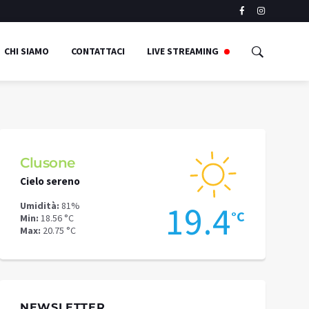
CHI SIAMO
CONTATTACI
LIVE STREAMING
Clusone
Schilpari
Cielo sereno
Cielo sereno
7
19.4
Umidità:
81%
Umidità:
77%
°C
°C
Min:
18.56 °C
Min:
12.89 °C
Max:
20.75 °C
Max:
15.72 °C
NEWSLETTER