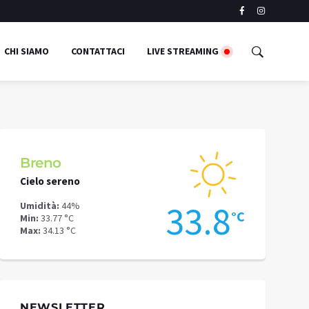
CHI SIAMO
CONTATTACI
LIVE STREAMING
Breno
Capo di 
Cielo sereno
Pioggia legg
5
33.8
Umidità:
44%
Umidità:
57%
°C
°C
Min:
33.77 °C
Min:
29.74 °C
Max:
34.13 °C
Max:
33.4 °C
NEWSLETTER