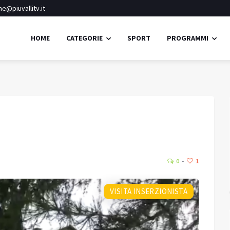
e@piuvallitv.it
HOME
CATEGORIE
SPORT
PROGRAMMI
Pisogne
Cielo sereno
33.5
34.
Umidità:
38%
°C
0
1
Min:
34.04 °C
Max:
35.4 °C
VISITA INSERZIONISTA