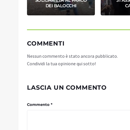
GONE
SOLIDARIETA' AL PARCO
31 AS
NI
DEI BALOCCHI
C
COMMENTI
Nessun commento è stato ancora pubblicato.
Condividi la tua opinione qui sotto!
LASCIA UN COMMENTO
Commento *