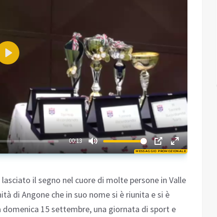
Play
00:23
00:13
MESSAGGIO PROMOZIONALE
Play
asciato il segno nel cuore di molte persone in Valle
à di Angone che in suo nome si è riunita e si è
a domenica 15 settembre, una giornata di sport e