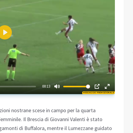
Play
02:16
00:13
MESSAGGIO PROMOZIONALE
Play
zioni nostrane scese in campo per la quarta
emminile. Il Brescia di Giovanni Valenti è stato
Rigamonti di Buffalora, mentre il Lumezzane guidato