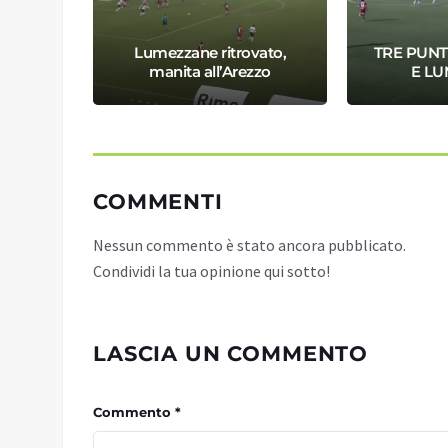
ono
Lumezzane ritrovato,
TRE PUNT
scia
manita all’Arezzo
E L
COMMENTI
Nessun commento è stato ancora pubblicato.
Condividi la tua opinione qui sotto!
LASCIA UN COMMENTO
Commento *