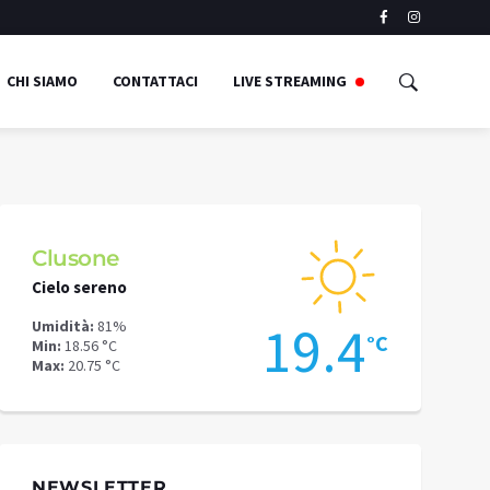
CHI SIAMO
CONTATTACI
LIVE STREAMING
Clusone
Schilpari
Cielo sereno
Cielo sereno
7
19.4
Umidità:
81%
Umidità:
75%
°C
°C
Min:
18.56 °C
Min:
13.92 °C
Max:
20.75 °C
Max:
16.53 °C
NEWSLETTER